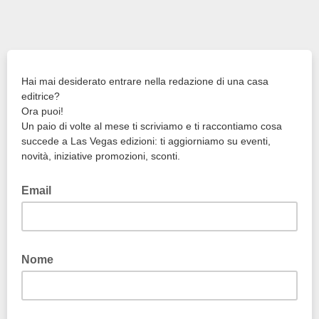
Hai mai desiderato entrare nella redazione di una casa
editrice?
Ora puoi!
Un paio di volte al mese ti scriviamo e ti raccontiamo cosa
succede a Las Vegas edizioni: ti aggiorniamo su eventi,
novità, iniziative promozioni, sconti.
Email
Inserisci un indirizzo email valido
Nome
Scrivi il tuo nome